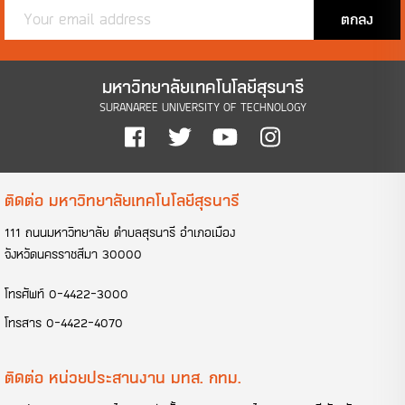
ตกลง
มหาวิทยาลัยเทคโนโลยีสุรนารี
SURANAREE UNIVERSITY OF TECHNOLOGY
ติดต่อ มหาวิทยาลัยเทคโนโลยีสุรนารี
111 ถนนมหาวิทยาลัย ตำบลสุรนารี อำเภอเมือง
จังหวัดนครราชสีมา 30000
โทรศัพท์
0-4422-3000
โทรสาร
0-4422-4070
ติดต่อ หน่วยประสานงาน มทส. กทม.