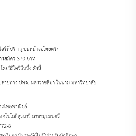
อร์ที่ปรากฎบนหน้าจอโดยตรง
การสมัคร 370 บาท
ดยวิธีใดวิธีหนึ่ง ดังนี้
จ่ายปลายทาง ปทจ. นครราชสีมา ในนาม มหาวิทยาลัย
คารไทยพาณิชย์
เทคโนโลยีสุรนารี สาขามุขมนตรี
5772-8