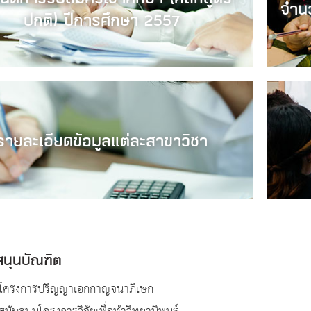
จำนว
ปกติ) ปีการศึกษา 2557
รายละเอียดข้อมูลแต่ละสาขาวิชา
สนุนบัณฑิต
นโครงการปริญญาเอกกาญจนาภิเษก