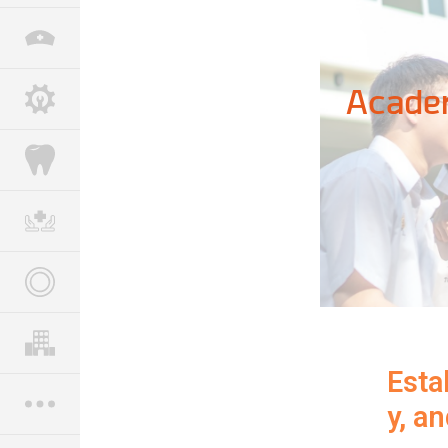
Academ
Esta
y, a