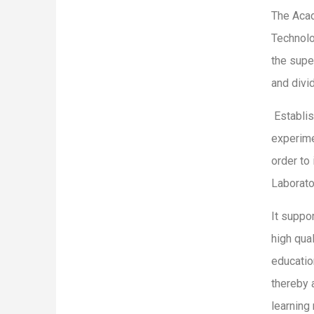
The Acad
Technolo
the supe
and divi
Establis
experime
order to
Laborator
It suppo
high qua
education
thereby 
learning