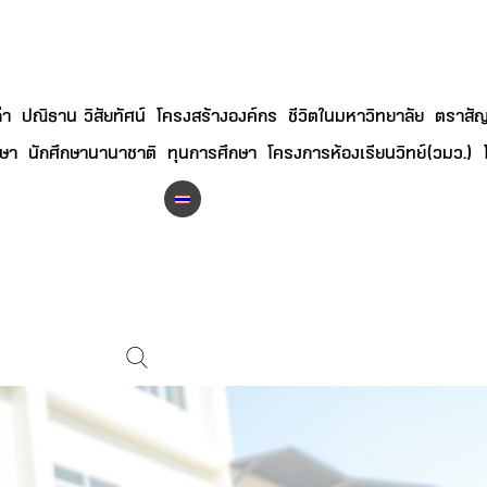
่า
ปณิธาน วิสัยทัศน์
โครงสร้างองค์กร
ชีวิตในมหาวิทยาลัย
ตราสัญ
กษา
นักศึกษานานาชาติ
ทุนการศึกษา
โครงการห้องเรียนวิทย์(วมว.)
ไ
ท
ย
(
T
ha
i
)