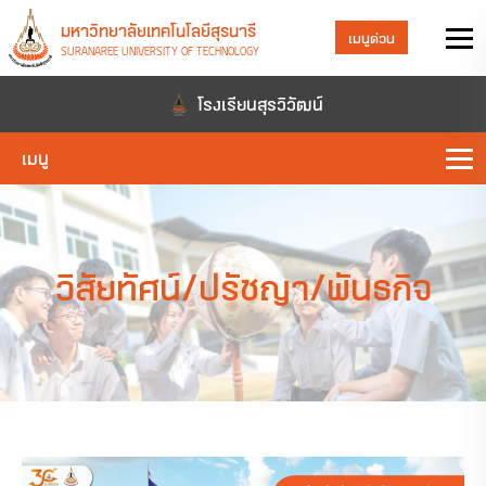
มหาวิทยาลัยเทคโนโลยีสุรนารี
เมนูด่วน
SURANAREE UNIVERSITY OF TECHNOLOGY
โรงเรียนสุรวิวัฒน์
เมนู
วิสัยทัศน์/ปรัชญา/พันธกิจ