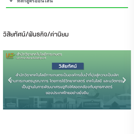
หลักสูตรออนไลน์
วิสัยทัศน์/พันธกิจ/ค่านิยม