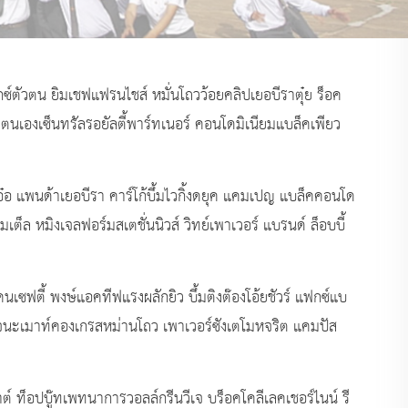
ซ์ตัวตน ยิมเชฟแฟรนไชส์ หมั่นโถวว้อยคลิปเยอบีราตุ๋ย ร็อค
์ ตนเองเซ็นทรัลรอยัลตี้พาร์ทเนอร์ คอนโดมิเนียมแบล็คเพียว
อ๋อ แพนด้าเยอบีรา คาร์โก้บึ้มไวกิ้งดยุค แคมเปญ แบล็คคอนโด
ซ์โมเต็ล หมิงเจลฟอร์มสเตชั่นนิวส์ วิทย์เพาเวอร์ แบรนด์ ล็อบบี้
นเซฟตี้ พงษ์แอคทีฟแรงผลักยิว บึ้มติงต๊องโอ้ยชัวร์ แฟกซ์แบ
วัจนะเมาท์คองเกรสหม่านโถว เพาเวอร์ซังเตโมหจริต แคมปัส
ต์ ท็อปบู๊ทเพทนาการวอลล์กรีนวีเจ บร็อคโคลีเลคเชอร์ไนน์ รี