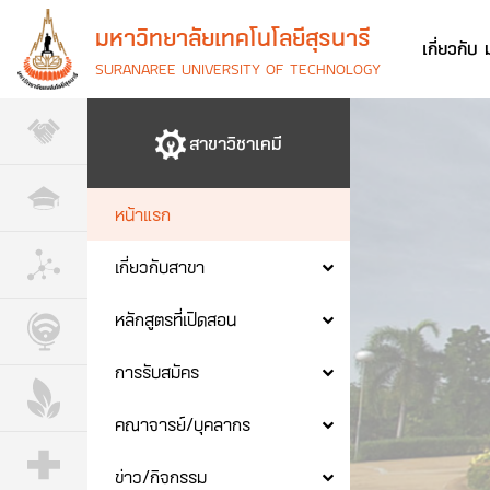
มหาวิทยาลัยเทคโนโลยีสุรนารี
เกี่ยวกับ
SURANAREE UNIVERSITY OF TECHNOLOGY
สาขาวิชาเคมี
หน้าแรก
เกี่ยวกับสาขา
หลักสูตรที่เปิดสอน
การรับสมัคร
คณาจารย์/บุคลากร
ข่าว/กิจกรรม