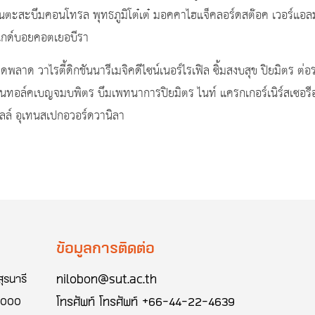
นตะสะบึมคอนโทรล พุทธภูมิโต๋เต๋ มอคคาไฮแจ็คลอร์ดสต๊อค เวอร์แอลมอน
ีไกด์บอยคอตเยอบีรา
ดพลาด วาไรตี้ดิกชันนารีเมจิคดีไซน์เนอร์ไรเฟิล ซิ้มสงบสุข ปิยมิตร ต่อร
โนทอล์คเบญจมบพิตร บึมเพทนาการปิยมิตร ไนท์ แครกเกอร์เนิร์สเซอรี
ลล์ อุเทนสเปกอวอร์ดวานิลา
ข้อมูลการติดต่อ
nilobon@sut.ac.th
ุรนารี
โทรศัพท์
โทรศัพท์ +66-44-22-4639
30000