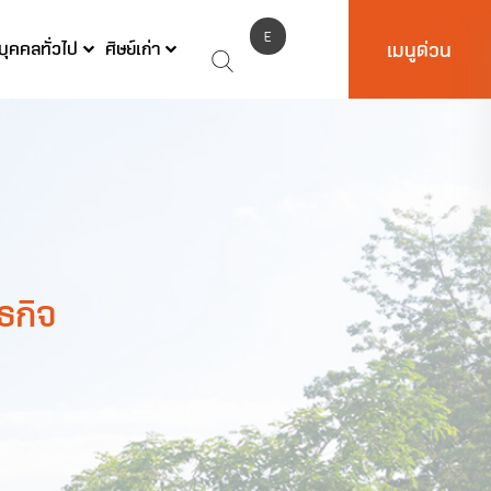
E
บุคคลทั่วไป
ศิษย์เก่า
เมนูด่วน
N
ธกิจ