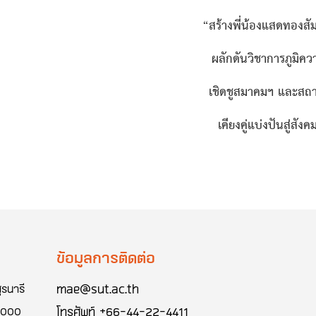
“
สร้างพี่น้องแสดทองสัม
ผลักดันวิชาการภูมิควา
เชิดชูสมาคมฯ
แ
ละสถา
เคียงคู่แบ่งปันสู่สังค
ข้อมูลการติดต่อ
mae@sut.ac.th
ุรนารี
โทรศัพท์
+66-44-22-4411
30000