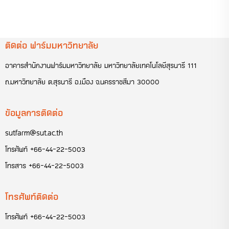
ติดต่อ ฟาร์มมหาวิทยาลัย
อาคารสำนักงานฟาร์มมหาวิทยาลัย มหาวิทยาลัยเทคโนโลยีสุรนารี 111
ถ.มหาวิทยาลัย ต.สุรนารี อ.เมือง จ.นครราชสีมา 30000
ข้อมูลการติดต่อ
sutfarm@sut.ac.th
โทรศัพท์
+66-44-22-5003
โทรสาร
+66-44-22-5003
โทรศัพท์ติดต่อ
โทรศัพท์
+66-44-22-5003