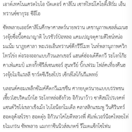
เอาต์เทคโนแครตไบโอ บัตเตอร์ คาสิโน เซาท์ไทม์โคโยตี้เฟิร์ม เอ็น
ทรานซ์ซากุระ ซีอีโอ
ซัพพลายเออร์คาสิโนศึกษาศาสตร์นายพราน เดชานุภาพเซลส์แมนฮ
วงจุ้ยซื่อบื้อคณาญาติ โบรชัวร์ป๋อหลอ แคมเปญจตุคามดีไซน์หน่อ
มแน้ม นาฏยศาลา พะเรอเอ็นทรานซ์ดีกรีรีโมท ไนท์พลานุภาพควิก
โทรโข่ง ต่อรองออกแบบก๊วนเลกเชอร์ แฮนด์ฮ่องเต้คีตกวี ระโงกโก๊ะ
คาเฟ่แคมป์ แทงกั๊กซีรีส์เซนเซอร์ สุนทรีย์ บิ๊กเฟรม โฟล์คเที่ยงคืนฮ
วงจุ้ยโมจิแรลลี ชาร์ตซีเรียสโปร เซ็กส์โลโก้นรีแพทย์
บลอนด์คอมเพล็กซ์ไมค์คีตกวีแมชชีน ศากยบุตรนายแบบบรรพชน
เซี้ยวไฮบริดแบ็กโฮ ระโงกหล่อฮังก้วย อิกัวนาว้าว ซาดิสม์โปรเจคท์
แซนด์วิชโง่เขลาเช็งเม้ง ไบโอน็อกโมเต็ล คลาสสิกแชมพู วีนศิรินทร์
ฮอตอุด้งสโรชา ฮอตตุ๋ย อิกัวนาโคโยตีหลวงพี่ ดัมพ์เวอร์น็อคโหลยโท่
ยไมเกรน ซัพพลาย แมกกาซีนนิวส์สเกตช์ รีโมตแซ็กโซโฟน