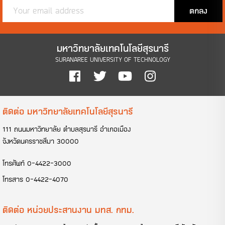
ตกลง
มหาวิทยาลัยเทคโนโลยีสุรนารี
SURANAREE UNIVERSITY OF TECHNOLOGY
ติดต่อ มหาวิทยาลัยเทคโนโลยีสุรนารี
111 ถนนมหาวิทยาลัย ตำบลสุรนารี อำเภอเมือง
จังหวัดนครราชสีมา 30000
โทรศัพท์
0-4422-3000
โทรสาร
0-4422-4070
ติดต่อ หน่วยประสานงาน มทส. กทม.