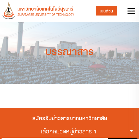
มหาวิทยาลัยเทคโนโลยีสุรนารี
เมนูด่วน
SURANAREE UNIVERSITY OF TECHNOLOGY
บรรณาสาร
สมัครรับข่าวสารจากมหาวิทยาลัย
เลือกหมวดหมู่ข่าวสาร 1