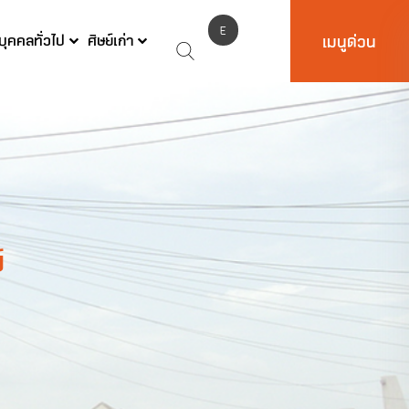
E
บุคคลทั่วไป
ศิษย์เก่า
เมนูด่วน
N
์