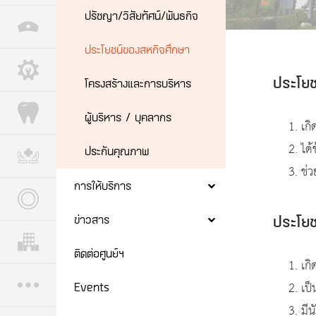
ปรัชญา/วิสัยทัศน์/พันธกิจ
ประโยชน์ของสหกิจศึกษา
ประโยชน
โครงสร้างและการบริหาร
ผู้บริหาร / บุคลากร
เก
ได
ประกันคุณภาพ
ช่
การให้บริการ
ข่าวสาร
ประโยชน
ติดต่อศูนย์ฯ
ประสบการณ์นักศึกษาสห
เก
กิจศึกษานานาชาติ
เป
Events
มี
การเขียนจดหมายสมัคร