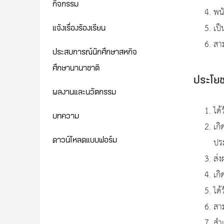
กิจกรรม
พนั
งาน
เป
แจ้งเรื่องร้องเรียน
สา
ประสบการณ์นักศึกษาสหกิจ
ศึกษานานาชาติ
ประโยชน
ผลงานและนวัตกรรม
ได้
บทความ
เกิ
ดาวน์โหลดแบบฟอร์ม
ปร
ส่ง
เก
ได
สา
สำ