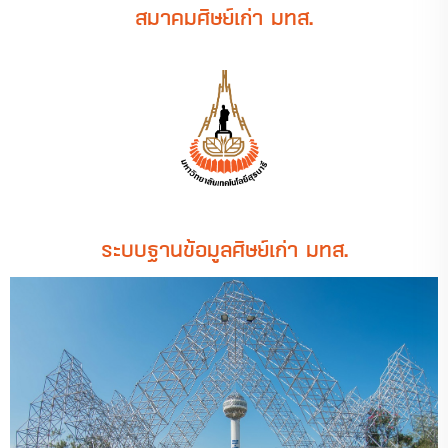
สมาคมศิษย์เก่า มทส.
ระบบฐานข้อมูลศิษย์เก่า มทส.