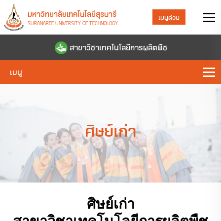
มหาวิทยาลัยเทคโนโลยีสุรนารี
เมนูด่วน
SURANAREE UNIVERSITY OF TECHNOLOGY
สาขาวิชาเทคโนโลยีการผลิตพืช
เมนู
ศิษย์เก่า
ศิษย์เก่า
สาขาวิชาเทคโนโลยีการผลิตพืช