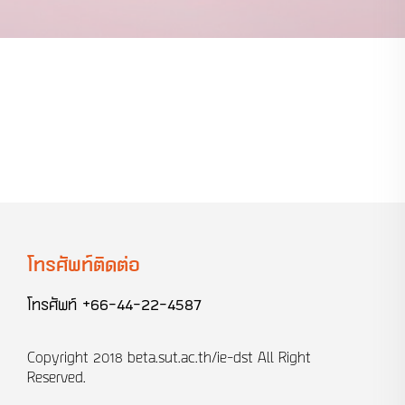
โทรศัพท์ติดต่อ
โทรศัพท์
+66-44-22-4587
Copyright 2018
beta.sut.ac.th/ie-dst
All Right
Reserved.