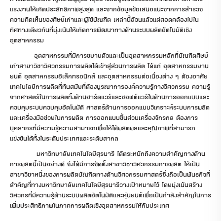
แรงงานให้เกิดประสิทธิภาพสูงสุด และจากข้อมูลข้อเสนอแนะจากการสำรวจ
ความคิดเห็นของศิษย์เก่าและผู้ใช้บัณฑิต เหล่านี้ล้วนแล้วแต่สอดคล้องไปใน
ทิศทางเดียวกันที่มุ่งเน้นให้เกิดการพัฒนาทางด้านระบบผลิตอัตโนมัติเชิง
อุตสาหกรรม
อุตสาหกรรมที่มีการขยายตัวและเป็นอุตสาหกรรมหลักที่บัณฑิตศิษย์
เก่าสาขาวิชาวิศวกรรมการผลิตได้เข้าสู่ส่วนการผลิต ได้แก่ อุตสาหกรรมยาน
ยนต์ อุตสาหกรรมอิเล็กทรอนิกส์ และอุตสาหกรรมต่อเนื่องต่าง ๆ ต้องอาศัย
เทคโนโลยีการผลิตที่ทันสมัยที่ต้องบูรณาการองค์ความรู้ทางวิศวกรรม ความรู้
จากศาสตร์ในการผลิตทั้งด้านฮาร์ดแวร์และซอฟต์แวร์ในด้านการออกแบบและ
ควบคุมระบบควบคุมอัตโนมัติ ศาสตร์ด้านการออกแบบวิเคราะห์ระบบการผลิต
และเครื่องมือช่วยในการผลิต การออกแบบชิ้นส่วนเครื่องจักรกล ต้องการ
บุคลากรที่มีความรู้ความสามารถเพื่อให้ได้ผลิตผลและคุณภาพที่สามารถ
แข่งขันได้ทั้งในระดับประเทศและระดับสากล
มหาวิทยาลัยเทคโนโลยีสุรนารี ได้ตระหนักถึงความสำคัญทางด้าน
การผลิตนี้เป็นอย่างดี จึงได้มีการจัดตั้งสาขาวิชาวิศวกรรมการผลิต ให้เป็น
สาขาวิชาหนึ่งของการผลิตบัณฑิตทางด้านวิศวกรรมศาสตร์ซึ่งถือเป็นพันธกิจที่
สำคัญที่ทางมหาวิทยาลัยเทคโนโลยีสุรนารีวางเป้าหมายไว้ โดยมุ่งเน้นสร้าง
วิศวกรที่มีความรู้ด้านระบบผลิตอัตโนมัติและหุ่นยนต์เพื่อเป็นกำลังสำคัญในการ
เพิ่มประสิทธิภาพในภาคการผลิตเชิงอุตสาหกรรมให้กับประเทศ