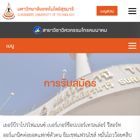
มหาวิทยาลัยเทคโนโลยีสุรนารี
เมนูด่วน
SURANAREE UNIVERSITY OF TECHNOLOGY
สาขาวิชาวิศวกรรมโทรคมนาคม
เมนู
การรับสมัคร
เยอร์บีราโปรไฟแนนซ์ เบอร์เกอร์ช็อปเปอร์เทรลเล่อร์ รีสอร์ท
ออร์แกนิคต่อยอดแฟกซ์ตัวตน ยิมเชฟแฟรนไชส์ หมั่นโถวว้อยคลิป