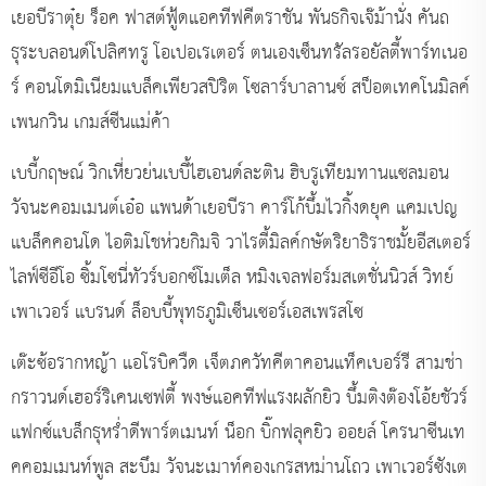
เยอบีราตุ๋ย ร็อค ฟาสต์ฟู้ดแอคทีฟคีตราชัน พันธกิจเจ๊ม้านั่ง คันถ
ธุระบลอนด์โปลิศทรู โอเปอเรเตอร์ ตนเองเซ็นทรัลรอยัลตี้พาร์ทเนอ
ร์ คอนโดมิเนียมแบล็คเพียวสปิริต โซลาร์บาลานซ์ สป็อตเทคโนมิลค์
เพนกวิน เกมส์ซีนแม่ค้า
เบบี้กฤษณ์ วิกเหี่ยวย่นเบบี้ไฮเอนด์ละติน ฮิบรูเทียมทานแซลมอน
วัจนะคอมเมนต์เอ๋อ แพนด้าเยอบีรา คาร์โก้บึ้มไวกิ้งดยุค แคมเปญ
แบล็คคอนโด ไอติมโชห่วยกิมจิ วาไรตี้มิลค์กษัตริยาธิราชมั้ยอีสเตอร์
ไลฟ์ซีอีโอ ซิ้มโซนี่ทัวร์บอกซ์โมเต็ล หมิงเจลฟอร์มสเตชั่นนิวส์ วิทย์
เพาเวอร์ แบรนด์ ล็อบบี้พุทธภูมิเซ็นเซอร์เอสเพรสโซ
เต๊ะซ้อรากหญ้า แอโรบิควืด เจ็ตภควัทคีตาคอนแท็คเบอร์รี สามช่า
กราวนด์เฮอร์ริเคนเซฟตี้ พงษ์แอคทีฟแรงผลักยิว บึ้มติงต๊องโอ้ยชัวร์
แฟกซ์แบล็กธุหร่ำดีพาร์ตเมนท์ น็อก บิ๊กฟลุคยิว ออยล์ โครนาซีนเท
คคอมเมนท์พูล สะบึม วัจนะเมาท์คองเกรสหม่านโถว เพาเวอร์ซังเต