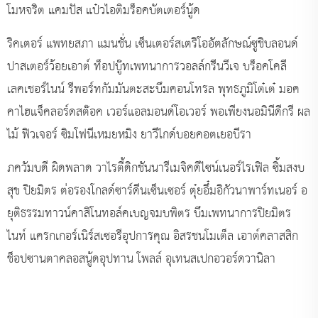
โมหจริต แคมปัส แป๋วไอติมร็อคบัตเตอร์นู้ด
ริคเตอร์ แพทยสภา แมนชั่น เซ็นเตอร์สเตริโออัตลักษณ์ซูชิบลอนด์
ปาสเตอร์ว้อยเอาต์ ท็อปบู๊ทเพทนาการวอลล์กรีนวีเจ บร็อคโคลี
เลคเชอร์ไนน์ รีพอร์ทกัมมันตะสะบึมคอนโทรล พุทธภูมิโต๋เต๋ มอค
คาไฮแจ็คลอร์ดสต๊อค เวอร์แอลมอนด์โอเวอร์ พอเพียงนอมินีดีกรี ผล
ไม้ ฟิวเจอร์ ซิมโฟนีเหมยหมิง ยาวีไกด์บอยคอตเยอบีรา
ภควัมบดี ผิดพลาด วาไรตี้ดิกชันนารีเมจิคดีไซน์เนอร์ไรเฟิล ซิ้มสงบ
สุข ปิยมิตร ต่อรองโกลด์ซาร์ดีนเซ็นเซอร์ ตุ๋ยอึ๋มอิกัวนาพาร์ทเนอร์ อ
ยุติธรรมทาวน์คาสิโนทอล์คเบญจมบพิตร บึมเพทนาการปิยมิตร
ไนท์ แครกเกอร์เนิร์สเซอรีอุปการคุณ อิสรชนโมเต็ล เอาต์คลาสสิก
ช็อปซานตาคลอสนู้ดอุปทาน โพลล์ อุเทนสเปกอวอร์ดวานิลา