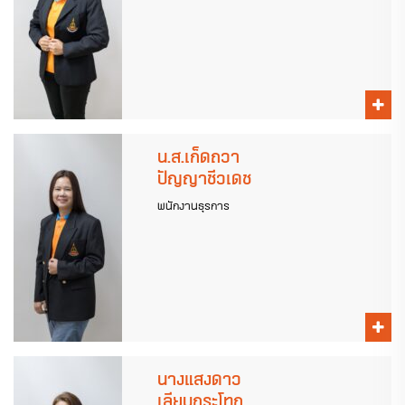
น.ส.เก็ดถวา
ปัญญาชีวเดช
พนักงานธุรการ
นางแสงดาว
เลียบกระโทก