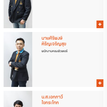
นายศิริพงษ์
หิรัญเจริญสุข
พนักงานคอมพิวเตอร์
น.ส.เอกภาวี
ไขกระโทก