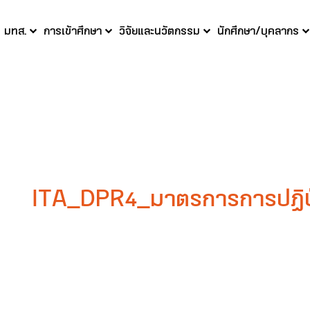
บ มทส.
การเข้าศึกษา
วิจัยและนวัตกรรม
นักศึกษา/บุคลากร
ITA_DPR4_มาตรการการปฏิบัต