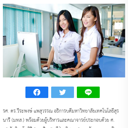
รศ. ดร.วีระพงษ์ แพสุวรรณ อธิการบดีมหาวิทยาลัยเทคโนโลยีสุร
นารี (มทส.) พร้อมด้วยผู้บริหารและคณาจารย์ประกอบด้วย ศ.