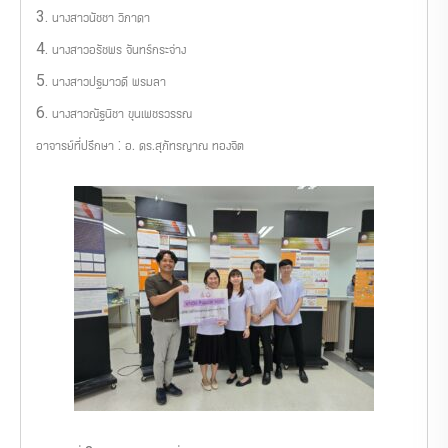
3. นางสาวนัชชา วิภาดา
4. นางสาวอรัชพร จันทร์กระจ่าง
5. นางสาวปฐมาวดี พรมลา
6. นางสาวณัฐนิชา ขุนเพชรวรรณ
อาจารย์ที่ปรึกษา : อ. ดร.สุภัทรญาณ ทองจิต