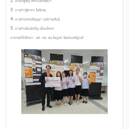
2. นายณัฐธัญ เหล่าวงศ์วัฒนา
3. นางสาวฐิตาภา โพธิเกตุ
4. นางสาวเกศวริญญา วงษ์กาฬสินธุ์
5. นางสาวพิมพ์ขวัญ เอี่ยมรักษา
อาจารย์ที่ปรึกษา : ผศ. ทพ. ดร.ไพบูลย์ จิตประเสริฐวงศ์