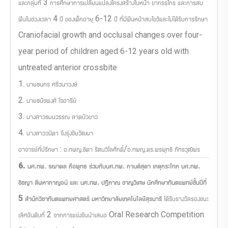
และกลุ่มที่ 3 การศึกษาการเปลี่ยนแปลงโครงสร้างใบหน้า ขากรรไกร และการสบ
ฟันในช่วงเวลา 4 ปี ของเด็กอายุ 6-12 ปี ที่มีฟันหน้าสบไขว้และไม่ได้รับการรักษา
Craniofacial growth and occlusal changes over four-
year period of children aged 6-12 years old with
untreated anterior crossbite
1. นายธนกร ศรีวนาวงษ์
2. นายธนัชพงศ์ ใจอารีย์
3. นางสาวธมนวรรณ ลาดบัวขาว
4. นางสาววนิดา จึงรุ่งชัยวัฒนา
อาจารย์ที่ปรึกษา : อ.ทพญ.ธิดา รัตนวิไลศักดิ์/อ.ทพญ.ดร.พรพุทธิ ภัทรวุฒิพร
6.
นศ.ทพ. รฌาดล ถือพุทธ ร่วมกับนศ.ทพ. กานต์สุดา เกตุกระโทก นศ.ทพ.
ชิชญา ลีฬหากาญจน์ และ นศ.ทพ. ปฏิภาณ ชาญวิเศษ นักศึกษาทันตแพทย์ชั้นปีที่
5 สำนักวิชาทันตแพทยศาสตร์ มหาวิทยาลัยเทคโนโลยีสุรนารี
ได้รับรางวัลรองชนะ
เลิศอันดับที่ 2 จากการแข่งขันนำเสนอ Oral Research Competition