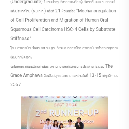
(Undergraduate) ในงานประชุมวิชาการองค์กรผู้บริหารทันตแพทยศาสตร์
แห่งประเทศไทย (อ.บ.ท.ท.) ครั้งที่ 21 หัวข้อเรื่อง “Mechanoregulation
of Cell Proliferation and Migration of Human Oral
Squamous Cell Carcinoma HSC-4 Cells by Substrate
Stiffness”
โดยมีอาจารย์ที่ปรึกษา ผศ.ทพ.ดร. วัชรพล ทิศกระโทก อาจารย์ประจำสาขาสุขภาพ
ช่องปากผู้สูงอายุ
จัดโดยคณะทันตแพทยศาสตร์ มหาวิทยาลัยศรีนครินทรวิโรฒ ณ โรงแรม The
Grace Amphawa จังหวัดสมุทรสงคราม ระหว่างวันที่ 13-15 พฤศจิกายน
2567