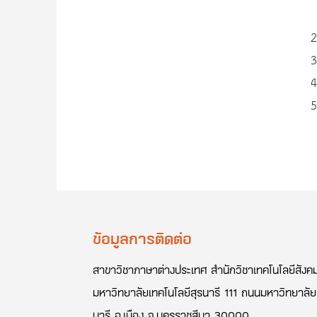
Research Projects
Research Outputs
สอบเค้าโครงวิทยานิพนธ์
Research Meetup
สอบวิทยานิพนธ์
Statistical Support
สอบดุษฏีวิทยานิพนธ์
Upcoming
สอบเค้าโครงดุษฏีนิพนธ์
Conferences
Journal List
Useful Sites
ข้อมูลการติดต่อ
สาขาวิชาภาษาต่างประเทศ สำนักวิชาเทคโนโลยีสังค
มหาวิทยาลัยเทคโนโลยีสุรนารี 111 ถนนมหาวิทยาลัย 
นารี อ.เมือง จ.นครราชสีมา 30000