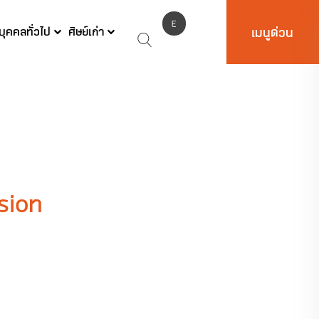
E
บุคคลทั่วไป
ศิษย์เก่า
เมนูด่วน
N
sion