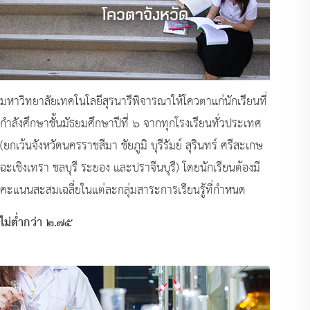
โควตาจังหวัด
มหาวิทยาลัยเทคโนโลยีสุรนารีพิจารณาให้โควตาแก่นักเรียนที่
กำลังศึกษาชั้นมัธยมศึกษาปีที่ ๖ จากทุกโรงเรียนทั่วประเทศ
(ยกเว้นจังหวัดนครราชสีมา ชัยภูมิ บุรีรัมย์ สุรินทร์ ศรีสะเกษ
ฉะเชิงเทรา ชลบุรี ระยอง และปราจีนบุรี) โดยนักเรียนต้องมี
คะแนนสะสมเฉลี่ยในแต่ละกลุ่มสาระการเรียนรู้ที่กำหนด
ไม่ต่ำกว่า ๒.๗๕