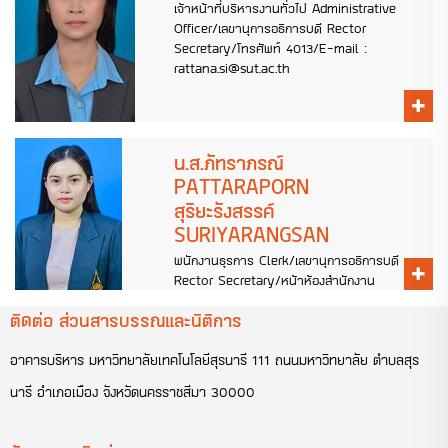
เจ้าหน้าที่บริหารงานทั่วไป Administrative
Officer/เลขานุการอธิการบดี Rector
Secretary/โทรศัพท์ 4013/E-mail :
rattana.si@sut.ac.th
น.ส.ภัทราภรณ์
PATTARAPORN
สุริยะรังสรรค์
SURIYARANGSAN
พนักงานธุรการ Clerk/เลขานุการอธิการบดี
Rector Secretary/หน้าห้องสำนักงาน
อธิการบดี Front Office of the
ติดต่อ ส่วนสารบรรณและนิติการ
Rectorโทรศัพท์ 4008/E-mail :
pattaraporn.s@sut.ac.th
อาคารบริหาร มหาวิทยาลัยเทคโนโลยีสุรนารี 111 ถนนมหาวิทยาลัย ตำบลสุร
นารี อำเภอเมือง จังหวัดนครราชสีมา 30000