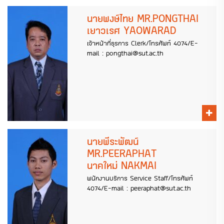
นายพงษ์ไทย MR.PONGTHAI
เยาวเรศ YAOWARAD
เจ้าหน้าที่ธุรการ Clerk/โทรศัพท์ 4074/E-
mail : pongthai@sut.ac.th
นายพีระพัฒน์
MR.PEERAPHAT
นาคใหม่ NAKMAI
พนักงานบริการ Service Staff/โทรศัพท์
4074/E-mail : peeraphat@sut.ac.th