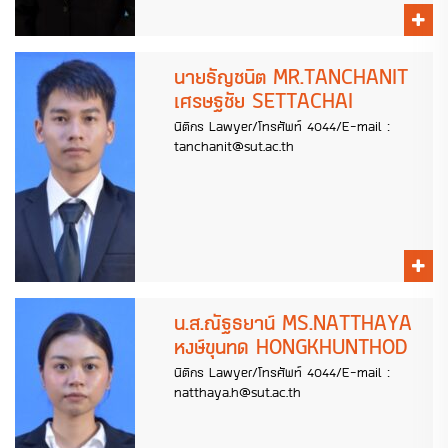
นายธัญชนิต MR.TANCHANIT
เศรษฐชัย SETTACHAI
นิติกร Lawyer/โทรศัพท์ 4044/E-mail :
tanchanit@sut.ac.th
น.ส.ณัฐธยาน์ MS.NATTHAYA
หงษ์ขุนทด HONGKHUNTHOD
นิติกร Lawyer/โทรศัพท์ 4044/E-mail :
natthaya.h@sut.ac.th