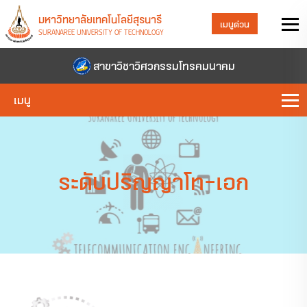
มหาวิทยาลัยเทคโนโลยีสุรนารี
เมนูด่วน
SURANAREE UNIVERSITY OF TECHNOLOGY
สาขาวิชาวิศวกรรมโทรคมนาคม
เมนู
ระดับปริญญาโท-เอก